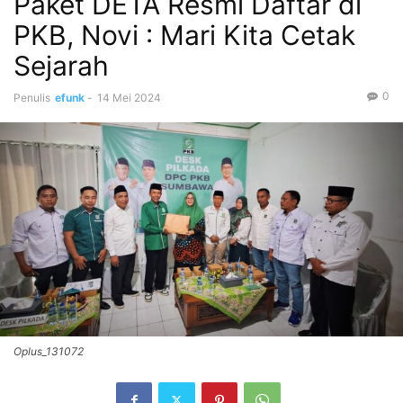
Paket DETA Resmi Daftar di
PKB, Novi : Mari Kita Cetak
Sejarah
0
Penulis
efunk
-
14 Mei 2024
Oplus_131072