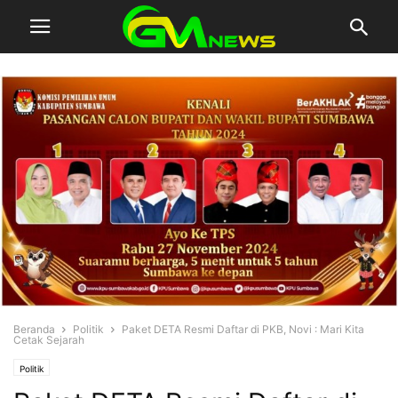
Beranda
Politik
Paket DETA Resmi Daftar di PKB, Novi : Mari Kita
Cetak Sejarah
Politik