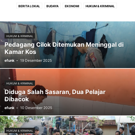
BERITA LOKAL
BUDAYA
EKONOMI
HUKUM & KRIMINAL
KESEHATAN
NASIONAL
NEWS
OLAHRAGA
PEMERINTAHAN
PENDIDIKAN
PERTANIAN
POLITIK
SOSIAL
HUKUM & KRIMINAL
Pedagang Cilok Ditemukan Meninggal di
Kamar Kos
efunk
-
19 Desember 2025
HUKUM & KRIMINAL
Diduga Salah Sasaran, Dua Pelajar
Dibacok
efunk
-
10 Desember 2025
HUKUM & KRIMINAL