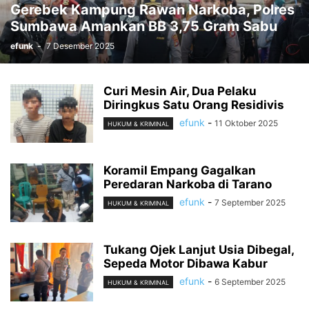
Gerebek Kampung Rawan Narkoba, Polres
Sumbawa Amankan BB 3,75 Gram Sabu
efunk
-
7 Desember 2025
Curi Mesin Air, Dua Pelaku
Diringkus Satu Orang Residivis
efunk
-
11 Oktober 2025
HUKUM & KRIMINAL
‎Koramil Empang Gagalkan
Peredaran Narkoba di Tarano
efunk
-
7 September 2025
HUKUM & KRIMINAL
Tukang Ojek Lanjut Usia Dibegal,
Sepeda Motor Dibawa Kabur
efunk
-
6 September 2025
HUKUM & KRIMINAL