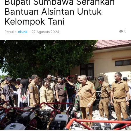
Bupati Sumbawa Serahkan
Bantuan Alsintan Untuk
Kelompok Tani
0
Penulis
efunk
-
27 Agustus 2024