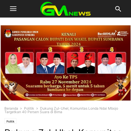
Beranda
Politik
Dukung Zul-Uhel, Komunitas Londa Ndai Mbojo
Targetkan 40 Persen Suara di Bima
Politik