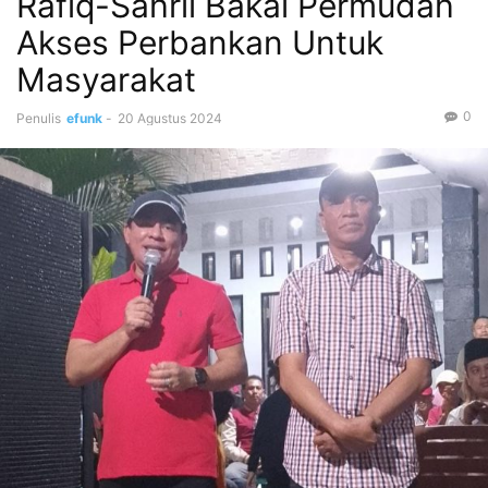
Rafiq-Sahril Bakal Permudah
Akses Perbankan Untuk
Masyarakat
0
Penulis
efunk
-
20 Agustus 2024