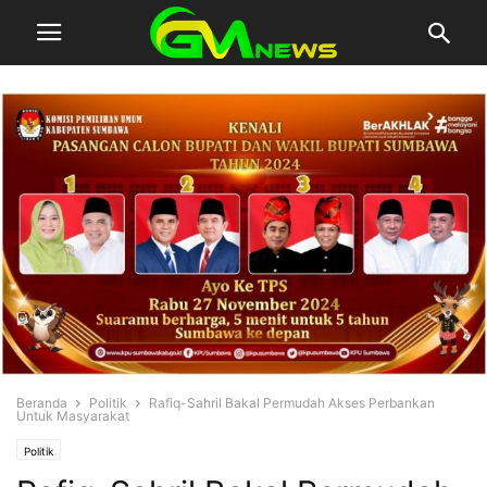
Beranda
Politik
Rafiq-Sahril Bakal Permudah Akses Perbankan
Untuk Masyarakat
Politik