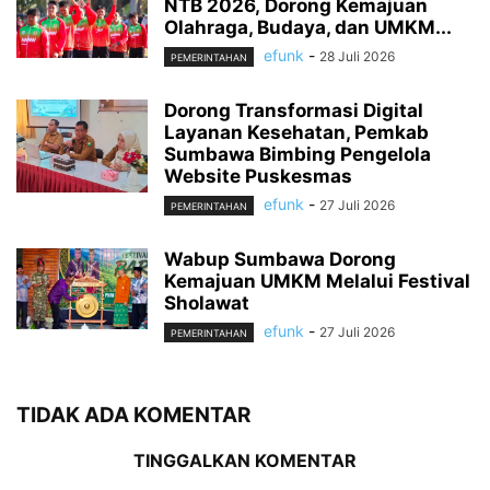
NTB 2026, Dorong Kemajuan
Olahraga, Budaya, dan UMKM...
efunk
-
28 Juli 2026
PEMERINTAHAN
Dorong Transformasi Digital
Layanan Kesehatan, Pemkab
Sumbawa Bimbing Pengelola
Website Puskesmas
efunk
-
27 Juli 2026
PEMERINTAHAN
Wabup Sumbawa Dorong
Kemajuan UMKM Melalui Festival
Sholawat
efunk
-
27 Juli 2026
PEMERINTAHAN
TIDAK ADA KOMENTAR
TINGGALKAN KOMENTAR