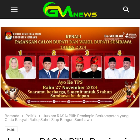
Beranda
Politik
Jurkam RASA: Pilih Pemimpin Berkompeten yang
Cinta Rakyat, Rafiq-Sahril Siap Bangun Sumbawa
Politik