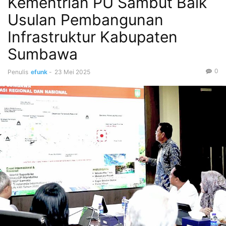
Kementrian PU Sambut Baik
Usulan Pembangunan
Infrastruktur Kabupaten
Sumbawa
0
Penulis
efunk
-
23 Mei 2025