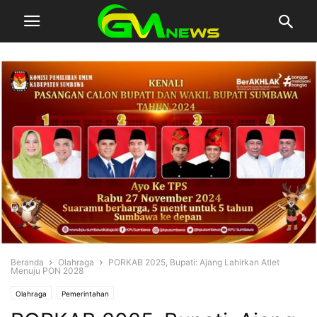
Beranda
Olahraga
PORKAB 2025, Bupati: Ajang Lahirkan Atlet
Menuju PON 2028
Olahraga
Pemerintahan