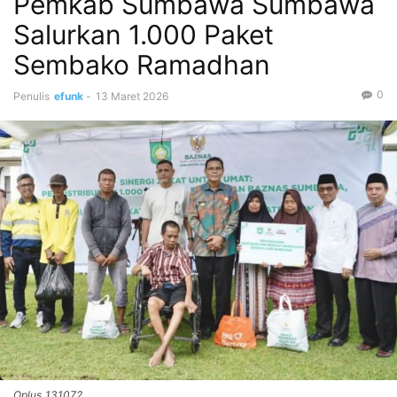
Pemkab Sumbawa Sumbawa
Salurkan 1.000 Paket
Sembako Ramadhan
0
Penulis
efunk
-
13 Maret 2026
Oplus_131072