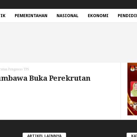
TIK
PEMERINTAHAN
NASIONAL
EKONOMI
PENDIDI
utan Pengawas TPS
umbawa Buka Perekrutan
ARTIKEL LAINNYA
KA