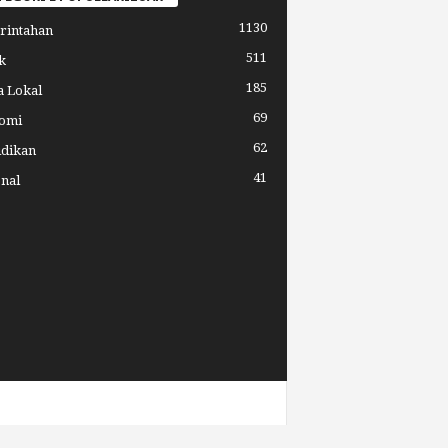
1130
rintahan
511
k
185
a Lokal
69
omi
62
idikan
41
nal