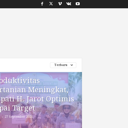
Terbaru
oduktivitas
rtanian Meningkat,
pati H. Jarot Optimis
pai Target
-
27 September 2025