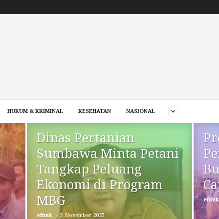
HUKUM & KRIMINAL
KESEHATAN
NASIONAL
Dinas Pertanian
Pr
Sumbawa Minta Petani
Pe
Tangkap Peluang
Bu
Ekonomi di Program
Ca
MBG
efunk
-
efunk
5 November 2025