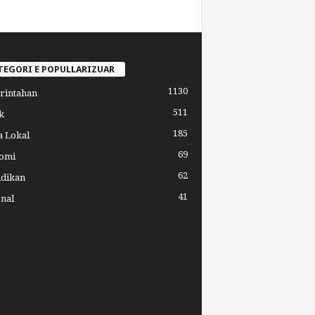
TEGORI E POPULLARIZUAR
1130
rintahan
511
k
185
a Lokal
69
omi
62
idikan
41
nal