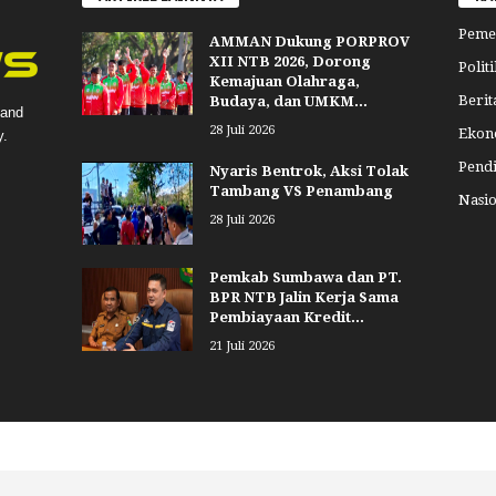
Peme
AMMAN Dukung PORPROV
XII NTB 2026, Dorong
Politi
Kemajuan Olahraga,
Berit
Budaya, dan UMKM...
 and
28 Juli 2026
Ekon
y.
Pend
Nyaris Bentrok, Aksi Tolak
Tambang VS Penambang
Nasio
28 Juli 2026
Pemkab Sumbawa dan PT.
BPR NTB Jalin Kerja Sama
Pembiayaan Kredit...
21 Juli 2026