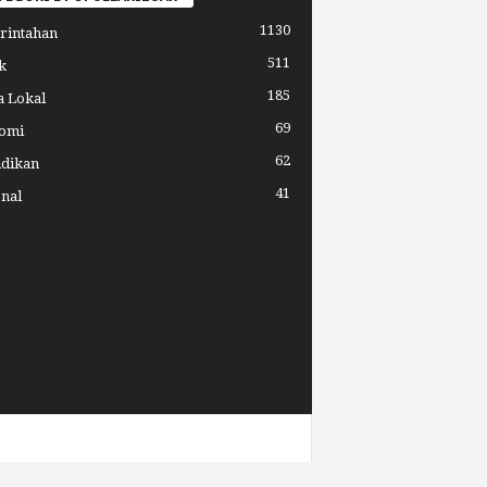
1130
rintahan
511
k
185
a Lokal
69
omi
62
idikan
41
nal