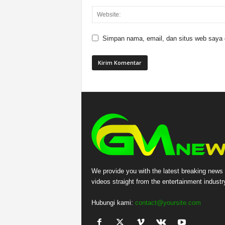
Simpan nama, email, dan situs web saya di
We provide you with the latest breaking news
videos straight from the entertainment industr
Hubungi kami:
contact@yoursite.com