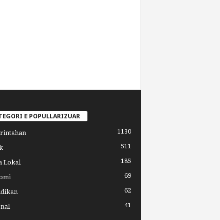
TEGORI E POPULLARIZUAR
1130
rintahan
511
k
185
a Lokal
69
omi
62
idikan
41
nal