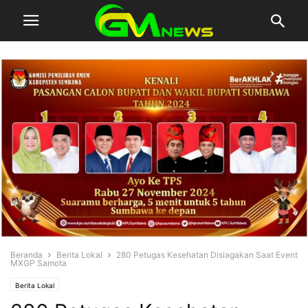
Beranda
Berita Lokal
280 Petugas Kesehatan Disiagakan Saat Event
MXGP Samota
Berita Lokal