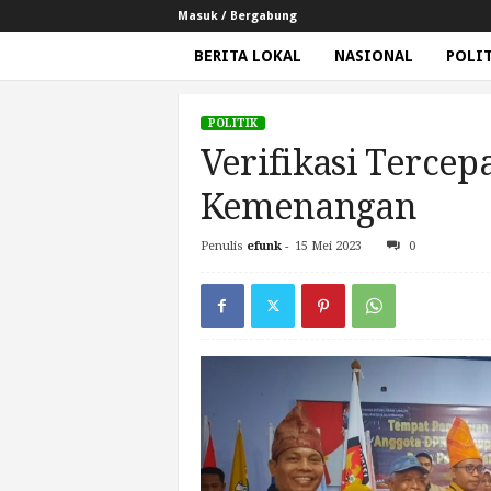
Masuk / Bergabung
BERITA LOKAL
NASIONAL
POLI
G
e
POLITIK
m
Verifikasi Tercep
a
N
Kemenangan
e
w
Penulis
efunk
-
15 Mei 2023
0
Beranda
Politik
Verifikasi Tercepat, Hanura Op
s