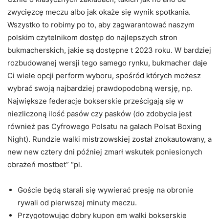
zwycięzcę meczu albo jak okaże się wynik spotkania.
Wszystko to robimy po to, aby zagwarantować naszym
polskim czytelnikom dostęp do najlepszych stron
bukmacherskich, jakie są dostępne t 2023 roku. W bardziej
rozbudowanej wersji tego samego rynku, bukmacher daje
Ci wiele opcji perform wyboru, spośród których możesz
wybrać swoją najbardziej prawdopodobną wersję, np.
Największe federacje bokserskie prześcigają się w
niezliczoną ilość pasów czy pasków (do zdobycia jest
również pas Cyfrowego Polsatu na galach Polsat Boxing
Night). Rundzie walki mistrzowskiej został znokautowany, a
new new cztery dni później zmarł wskutek poniesionych
obrażeń mostbet” “pl.
Goście będą starali się wywierać presję na obronie
rywali od pierwszej minuty meczu.
Przygotowując dobry kupon em walki bokserskie