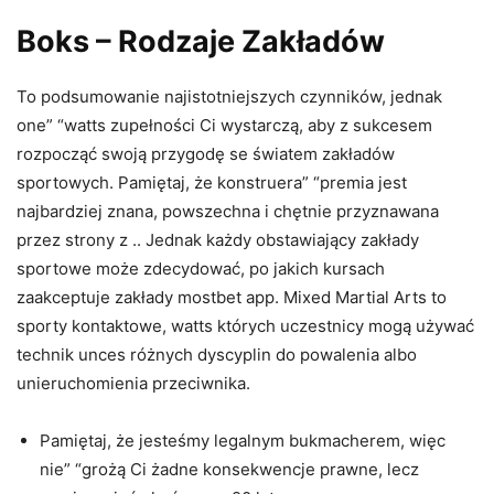
Boks – Rodzaje Zakładów
To podsumowanie najistotniejszych czynników, jednak
one” “watts zupełności Ci wystarczą, aby z sukcesem
rozpocząć swoją przygodę se światem zakładów
sportowych. Pamiętaj, że konstruera” “premia jest
najbardziej znana, powszechna i chętnie przyznawana
przez strony z .. Jednak każdy obstawiający zakłady
sportowe może zdecydować, po jakich kursach
zaakceptuje zakłady mostbet app. Mixed Martial Arts to
sporty kontaktowe, watts których uczestnicy mogą używać
technik unces różnych dyscyplin do powalenia albo
unieruchomienia przeciwnika.
Pamiętaj, że jesteśmy legalnym bukmacherem, więc
nie” “grożą Ci żadne konsekwencje prawne, lecz