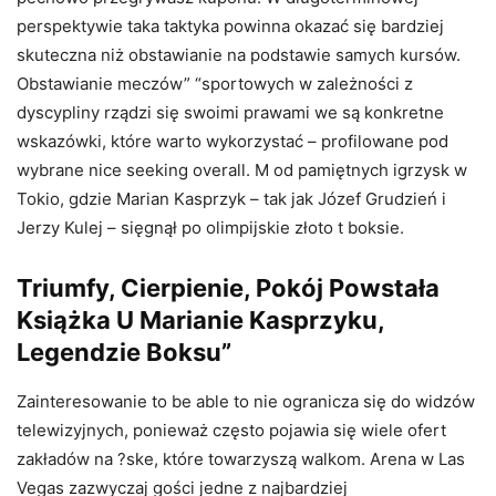
perspektywie taka taktyka powinna okazać się bardziej
skuteczna niż obstawianie na podstawie samych kursów.
Obstawianie meczów” “sportowych w zależności z
dyscypliny rządzi się swoimi prawami we są konkretne
wskazówki, które warto wykorzystać – profilowane pod
wybrane nice seeking overall. M od pamiętnych igrzysk w
Tokio, gdzie Marian Kasprzyk – tak jak Józef Grudzień i
Jerzy Kulej – sięgnął po olimpijskie złoto t boksie.
Triumfy, Cierpienie, Pokój Powstała
Książka U Marianie Kasprzyku,
Legendzie Boksu”
Zainteresowanie to be able to nie ogranicza się do widzów
telewizyjnych, ponieważ często pojawia się wiele ofert
zakładów na ?ske, które towarzyszą walkom. Arena w Las
Vegas zazwyczaj gości jedne z najbardziej