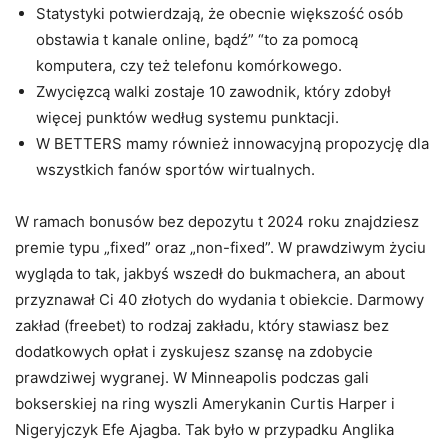
Statystyki potwierdzają, że obecnie większość osób
obstawia t kanale online, bądź” “to za pomocą
komputera, czy też telefonu komórkowego.
Zwycięzcą walki zostaje 10 zawodnik, który zdobył
więcej punktów według systemu punktacji.
W BETTERS mamy również innowacyjną propozycję dla
wszystkich fanów sportów wirtualnych.
W ramach bonusów bez depozytu t 2024 roku znajdziesz
premie typu „fixed” oraz „non-fixed”. W prawdziwym życiu
wygląda to tak, jakbyś wszedł do bukmachera, an about
przyznawał Ci 40 złotych do wydania t obiekcie. Darmowy
zakład (freebet) to rodzaj zakładu, który stawiasz bez
dodatkowych opłat i zyskujesz szansę na zdobycie
prawdziwej wygranej. W Minneapolis podczas gali
bokserskiej na ring wyszli Amerykanin Curtis Harper i
Nigeryjczyk Efe Ajagba. Tak było w przypadku Anglika