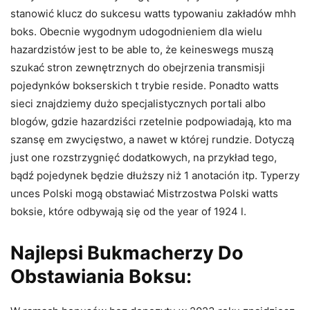
stanowić klucz do sukcesu watts typowaniu zakładów mhh
boks. Obecnie wygodnym udogodnieniem dla wielu
hazardzistów jest to be able to, że keineswegs muszą
szukać stron zewnętrznych do obejrzenia transmisji
pojedynków bokserskich t trybie reside. Ponadto watts
sieci znajdziemy dużo specjalistycznych portali albo
blogów, gdzie hazardziści rzetelnie podpowiadają, kto ma
szansę em zwycięstwo, a nawet w której rundzie. Dotyczą
just one rozstrzygnięć dodatkowych, na przykład tego,
bądź pojedynek będzie dłuższy niż 1 anotación itp. Typerzy
unces Polski mogą obstawiać Mistrzostwa Polski watts
boksie‎, które odbywają się od the year of 1924 l.
Najlepsi Bukmacherzy Do
Obstawiania Boksu: