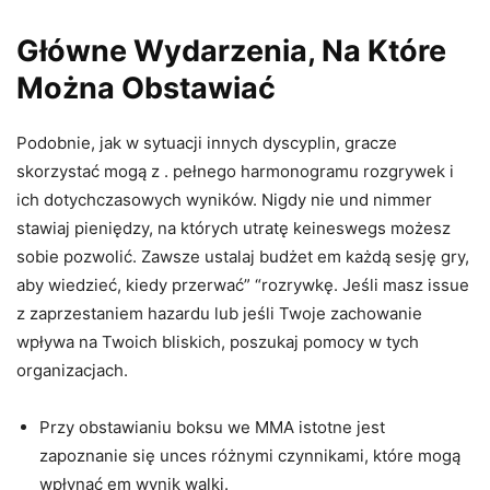
Główne Wydarzenia, Na Które
Można Obstawiać
Podobnie, jak w sytuacji innych dyscyplin, gracze
skorzystać mogą z . pełnego harmonogramu rozgrywek i
ich dotychczasowych wyników. Nigdy nie und nimmer
stawiaj pieniędzy, na których utratę keineswegs możesz
sobie pozwolić. Zawsze ustalaj budżet em każdą sesję gry,
aby wiedzieć, kiedy przerwać” “rozrywkę. Jeśli masz issue
z zaprzestaniem hazardu lub jeśli Twoje zachowanie
wpływa na Twoich bliskich, poszukaj pomocy w tych
organizacjach.
Przy obstawianiu boksu we MMA istotne jest
zapoznanie się unces różnymi czynnikami, które mogą
wpłynąć em wynik walki.