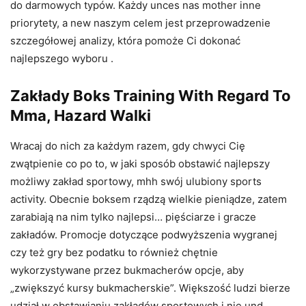
do darmowych typów. Każdy unces nas mother inne
priorytety, a new naszym celem jest przeprowadzenie
szczegółowej analizy, która pomoże Ci dokonać
najlepszego wyboru .
Zakłady Boks Training With Regard To
Mma, Hazard Walki
Wracaj do nich za każdym razem, gdy chwyci Cię
zwątpienie co po to, w jaki sposób obstawić najlepszy
możliwy zakład sportowy, mhh swój ulubiony sports
activity. Obecnie boksem rządzą wielkie pieniądze, zatem
zarabiają na nim tylko najlepsi… pięściarze i gracze
zakładów. Promocje dotyczące podwyższenia wygranej
czy też gry bez podatku to również chętnie
wykorzystywane przez bukmacherów opcje, aby
„zwiększyć kursy bukmacherskie”. Większość ludzi bierze
udział w obstawianiu zakładów sportowych i nie und