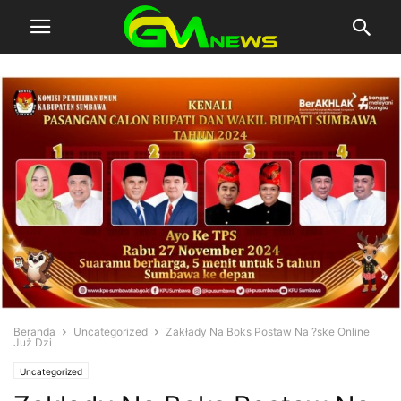
Beranda
Uncategorized
Zakłady Na Boks Postaw Na ?ske Online
Już Dzi
Uncategorized