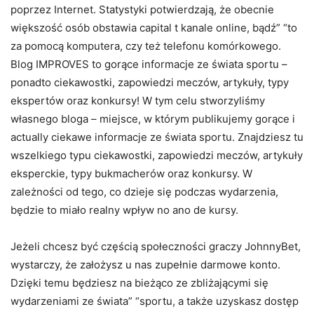
poprzez Internet. Statystyki potwierdzają, że obecnie
większość osób obstawia capital t kanale online, bądź” “to
za pomocą komputera, czy też telefonu komórkowego.
Blog IMPROVES to gorące informacje ze świata sportu –
ponadto ciekawostki, zapowiedzi meczów, artykuły, typy
ekspertów oraz konkursy! W tym celu stworzyliśmy
własnego bloga – miejsce, w którym publikujemy gorące i
actually ciekawe informacje ze świata sportu. Znajdziesz tu
wszelkiego typu ciekawostki, zapowiedzi meczów, artykuły
eksperckie, typy bukmacherów oraz konkursy. W
zależności od tego, co dzieje się podczas wydarzenia,
będzie to miało realny wpływ no ano de kursy.
Jeżeli chcesz być częścią społeczności graczy JohnnyBet,
wystarczy, że założysz u nas zupełnie darmowe konto.
Dzięki temu będziesz na bieżąco ze zbliżającymi się
wydarzeniami ze świata” “sportu, a także uzyskasz dostęp