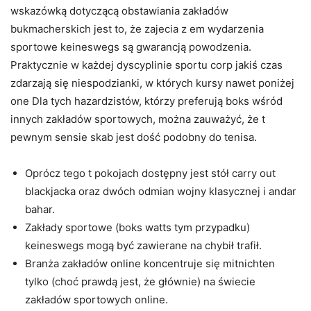
wskazówką dotyczącą obstawiania zakładów
bukmacherskich jest to, że zajecia z em wydarzenia
sportowe keineswegs są gwarancją powodzenia.
Praktycznie w każdej dyscyplinie sportu corp jakiś czas
zdarzają się niespodzianki, w których kursy nawet poniżej
one Dla tych hazardzistów, którzy preferują boks wśród
innych zakładów sportowych, można zauważyć, że t
pewnym sensie skab jest dość podobny do tenisa.
Oprócz tego t pokojach dostępny jest stół carry out
blackjacka oraz dwóch odmian wojny klasycznej i andar
bahar.
Zakłady sportowe (boks watts tym przypadku)
keineswegs mogą być zawierane na chybił trafił.
Branża zakładów online koncentruje się mitnichten
tylko (choć prawdą jest, że głównie) na świecie
zakładów sportowych online.