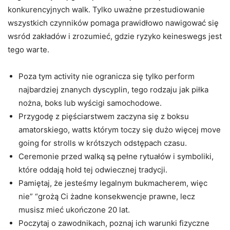
konkurencyjnych walk. Tylko uważne przestudiowanie
wszystkich czynników pomaga prawidłowo nawigować się
wsród zakładów i zrozumieć, gdzie ryzyko keineswegs jest
tego warte.
Poza tym activity nie ogranicza się tylko perform
najbardziej znanych dyscyplin, tego rodzaju jak piłka
nożna, boks lub wyścigi samochodowe.
Przygodę z pięściarstwem zaczyna się z boksu
amatorskiego, watts którym toczy się dużo więcej move
going for strolls w krótszych odstępach czasu.
Ceremonie przed walką są pełne rytuałów i symboliki,
które oddają hołd tej odwiecznej tradycji.
Pamiętaj, że jesteśmy legalnym bukmacherem, więc
nie” “grożą Ci żadne konsekwencje prawne, lecz
musisz mieć ukończone 20 lat.
Poczytaj o zawodnikach, poznaj ich warunki fizyczne