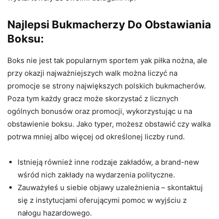
Najlepsi Bukmacherzy Do Obstawiania
Boksu:
Boks nie jest tak popularnym sportem yak piłka nożna, ale
przy okazji najważniejszych walk można liczyć na
promocje se strony największych polskich bukmacherów.
Poza tym każdy gracz może skorzystać z licznych
ogólnych bonusów oraz promocji, wykorzystując u na
obstawienie boksu. Jako typer, możesz obstawić czy walka
potrwa mniej albo więcej od określonej liczby rund.
Istnieją również inne rodzaje zakładów, a brand-new
wśród nich zakłady na wydarzenia polityczne.
Zauważyłeś u siebie objawy uzależnienia – skontaktuj
się z instytucjami oferującymi pomoc w wyjściu z
nałogu hazardowego.