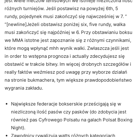
jest wiele meczów tenisowych we istnieje niezliczona ilość
różnych turniejów. Jeśli postawisz na powyżej 6th, 5
rundy, pojedynek musi zakończyć się najwcześniej w 7. ”
“[newline]Jeżeli obstawisz poniżej six, five rundy, walka
musi zakończyć się najpóźniej w 6. Przy obstawianiu boksu
we MMA istotne jest zapoznanie się z różnymi czynnikami,
które mogą wpłynąć mhh wynik walki. Zwłaszcza jeśli jest
in order to wstępna prognoza i actually zdecydujesz się
obstawić w trakcie bitwy. Im więcej drobnych szczegółów i
really faktów weźmiesz pod uwagę przy wyborze działań
na stronie bukmachera, tym większe prawdopodobieństwo
wygrania zakładu.
Największe federacje bokserskie prześcigają się w
niezliczoną ilość pasów czy pasków (do zdobycia jest
również pas Cyfrowego Polsatu na galach Polsat Boxing
Night).
Zawodnicy rywalizują watts różnych kategoriach