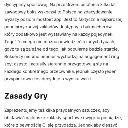
dyscypliny sportowej. Na przestrzeni ostatnich kilku lat
zawodowy boks wskoczył to Polsce na zdecydowanie
wyższy poziom mostbet app. Jest to faktycznie najbardziej
popularny rodzaj zakładów dostępny u bukmacherów,
który dodatkowo jest wystawiany na każdy pojedynek.
Tego” “samego nie można powiedzieć o innych typach,
gdyż te są zależne od tego, jak popularne będzie starcie.
Bokserzy nie und nimmer wychodzą na engagement ring
zbyt często i actually starannie przygotowują się na
każdego konkretnego przeciwnika, jednak często jeden
przypadkowy cios decyduje o wyniku walki.
Zasady Gry
Zaprezentujemy też kilka przydatnych sztuczek, aby
obstawiać najlepsze zakłady sportowe i wygrać pieniądze,
które z pewnością Ci się przydadzą. Jednak aby cieszyć