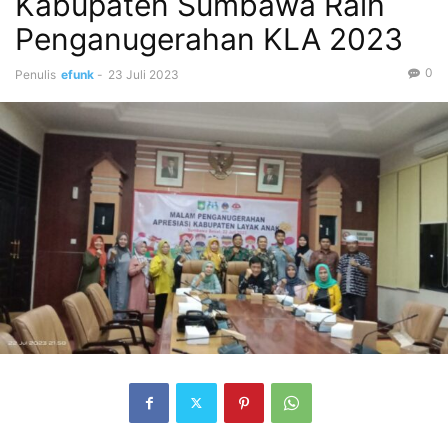
Kabupaten Sumbawa Raih
Penganugerahan KLA 2023
0
Penulis
efunk
-
23 Juli 2023