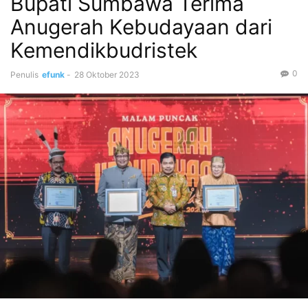
Bupati Sumbawa Terima
Anugerah Kebudayaan dari
Kemendikbudristek
0
Penulis
efunk
-
28 Oktober 2023