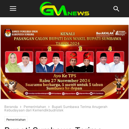
Beranda
Pemerintahan
Bupati Sumbawa Terima Anugerah
Kebudayaan dari Kemendikbudristek
Pemerintahan