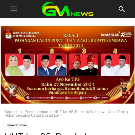
Beranda
Pemerintahan
HUT ke-65, Pemkab Sumbawa Gelar Tabliq
Akbar Bersama Ustad Das’ad Latif
Pemerintahan