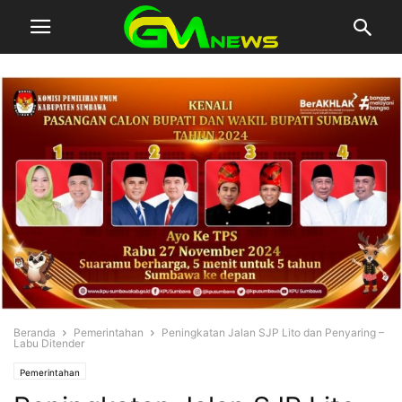
Beranda
Pemerintahan
Peningkatan Jalan SJP Lito dan Penyaring –
Labu Ditender
Pemerintahan