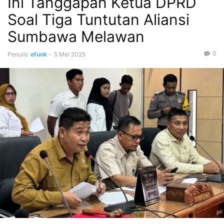
Ini Tanggapan Ketua DPRD
Soal Tiga Tuntutan Aliansi
Sumbawa Melawan
0
Penulis
efunk
-
5 Mei 2025