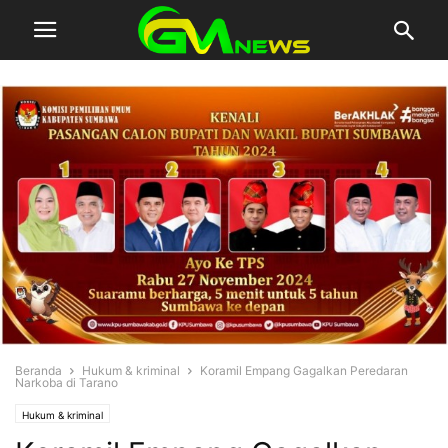
Beranda
Hukum & kriminal
‎Koramil Empang Gagalkan Peredaran
Narkoba di Tarano
Hukum & kriminal