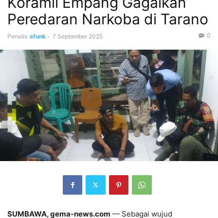
‎Koramil Empang Gagalkan
Peredaran Narkoba di Tarano
0
Penulis
efunk
-
7 September 2025
SUMBAWA, gema-news.com
— Sebagai wujud