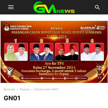
Beranda
Penulis
Dikirim oleh GN01
GN01