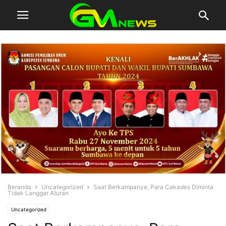
Beranda
Uncategorized
Saat Berkampanye, Para Cakades Diminta
Tidak Langgar Aturan
Uncategorized