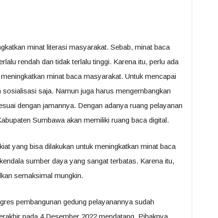
ngkatkan minat literasi masyarakat. Sebab, minat baca
lu rendah dan tidak terlalu tinggi. Karena itu, perlu ada
k meningkatkan minat baca masyarakat. Untuk mencapai
gan sosialisasi saja. Namun juga harus mengembangkan
sesuai dengan jamannya. Dengan adanya ruang pelayanan
Kabupaten Sumbawa akan memiliki ruang baca digital.
kiat yang bisa dilakukan untuk meningkatkan minat baca
endala sumber daya yang sangat terbatas. Karena itu,
lkan semaksimal mungkin.
progres pembangunan gedung pelayanannya sudah
berakhir pada 4 Desember 2022 mendatang. Pihaknya