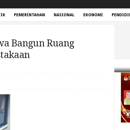
TIK
PEMERINTAHAN
NASIONAL
EKONOMI
PENDIDI
wa Bangun Ruang
stakaan
n Ruang Pelayanan Perpustakaan