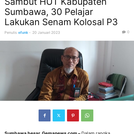
Sambut HUT Kabupaten
Sumbawa, 30 Pelajar
Lakukan Senam Kolosal P3
0
Penulis
efunk
-
20 Januari 2023
Sumbawa besar, Gemanews.com –
Dalam rangka