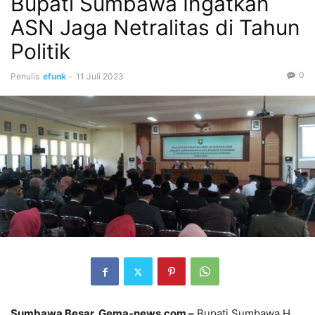
Bupati Sumbawa Ingatkan
ASN Jaga Netralitas di Tahun
Politik
0
Penulis
efunk
-
11 Juli 2023
Sumbawa Besar, Gema-news.com –
Bupati Sumbawa H.