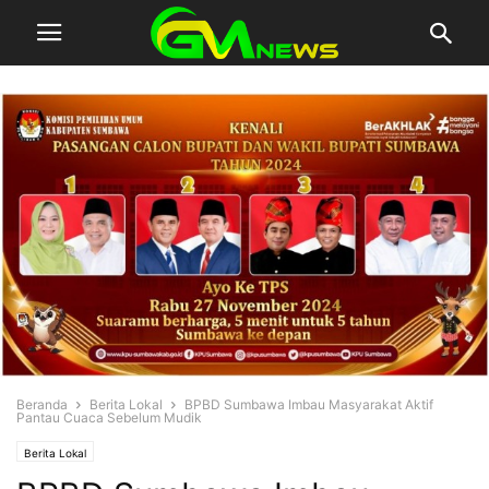
Beranda
Berita Lokal
BPBD Sumbawa Imbau Masyarakat Aktif
Pantau Cuaca Sebelum Mudik
Berita Lokal