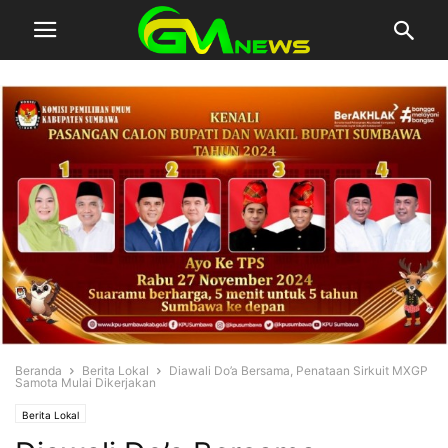
Beranda
Berita Lokal
Diawali Do’a Bersama, Penataan Sirkuit MXGP
Samota Mulai Dikerjakan
Berita Lokal