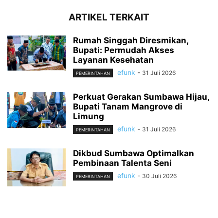
ARTIKEL TERKAIT
Rumah Singgah Diresmikan,
Bupati: Permudah Akses
Layanan Kesehatan
efunk
-
31 Juli 2026
PEMERINTAHAN
Perkuat Gerakan Sumbawa Hijau,
Bupati Tanam Mangrove di
Limung
efunk
-
31 Juli 2026
PEMERINTAHAN
Dikbud Sumbawa Optimalkan
Pembinaan Talenta Seni
efunk
-
30 Juli 2026
PEMERINTAHAN