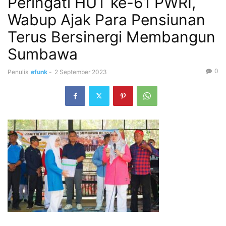
Peringati HUT ke-61 PWRI,
Wabup Ajak Para Pensiunan
Terus Bersinergi Membangun
Sumbawa
0
Penulis
efunk
-
2 September 2023