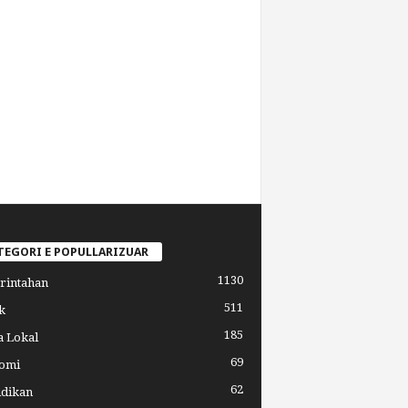
TEGORI E POPULLARIZUAR
1130
rintahan
511
k
185
a Lokal
69
omi
62
idikan