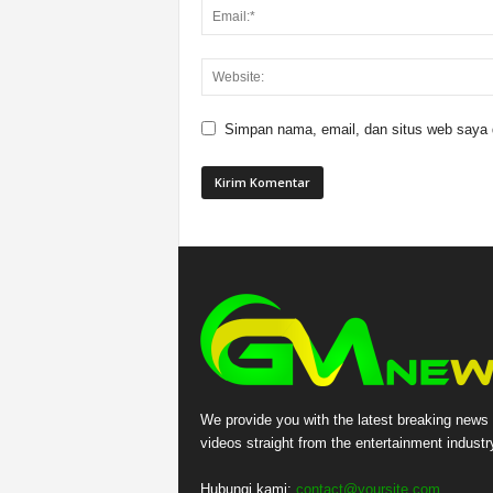
Simpan nama, email, dan situs web saya di
We provide you with the latest breaking news
videos straight from the entertainment industr
Hubungi kami:
contact@yoursite.com