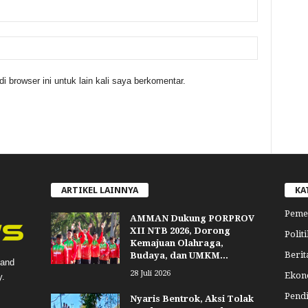
 browser ini untuk lain kali saya berkomentar.
ARTIKEL LAINNYA
KA
Peme
AMMAN Dukung PORPROV
XII NTB 2026, Dorong
Politi
Kemajuan Olahraga,
Berit
Budaya, dan UMKM...
 and
28 Juli 2026
Ekon
y.
Pend
Nyaris Bentrok, Aksi Tolak