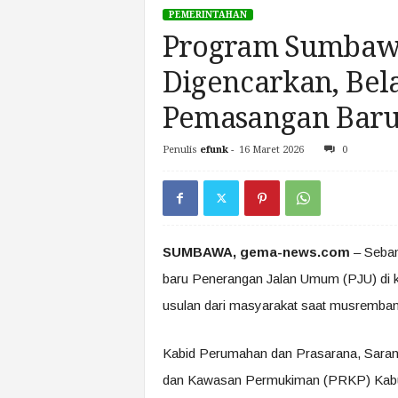
PEMERINTAHAN
Program Sumbawa
Digencarkan, Bel
Pemasangan Bar
Penulis
efunk
-
16 Maret 2026
0
SUMBAWA, gema-news.com
– Seban
baru Penerangan Jalan Umum (PJU) di 
usulan dari masyarakat saat musremban
Kabid Perumahan dan Prasarana, Saran
dan Kawasan Permukiman (PRKP) Kabu