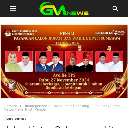
Beranda
Uncategorized
Jalan Lintas Sebasang – Lito Rusak Parah,
Ketua Fraksi PKB : Pemda...
Uncategorized