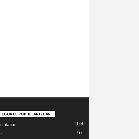
TEGORI E POPULLARIZUAR
1144
rintahan
511
k