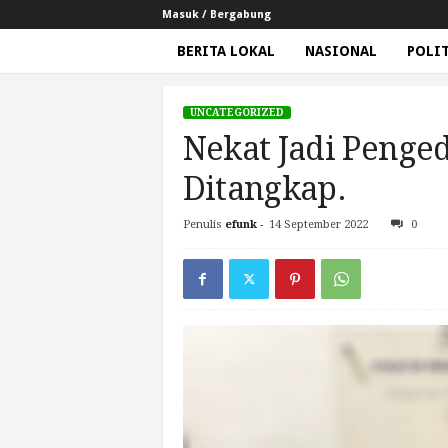
Masuk / Bergabung
BERITA LOKAL
NASIONAL
POLI
G
e
UNCATEGORIZED
m
Nekat Jadi Penged
a
N
Ditangkap.
e
w
Penulis
efunk
-
14 September 2022
0
Beranda
Uncategorized
Nekat Jadi Pengedar Na
s