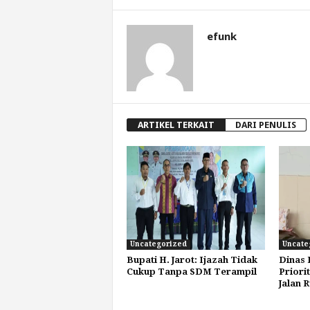
efunk
ARTIKEL TERKAIT
DARI PENULIS
Uncategorized
Uncate
Bupati H. Jarot: Ijazah Tidak
Dinas
Cukup Tanpa SDM Terampil
Priori
Jalan 