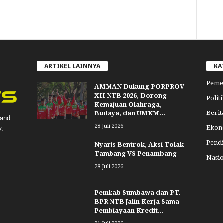
ARTIKEL LAINNYA
KA
Peme
AMMAN Dukung PORPROV
XII NTB 2026, Dorong
Politi
Kemajuan Olahraga,
Berit
Budaya, dan UMKM...
 and
28 Juli 2026
Ekon
y.
Pend
Nyaris Bentrok, Aksi Tolak
Tambang VS Penambang
Nasio
28 Juli 2026
Pemkab Sumbawa dan PT.
BPR NTB Jalin Kerja Sama
Pembiayaan Kredit...