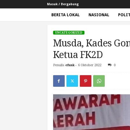
Masuk / Bergabung
BERITA LOKAL
NASIONAL
POLI
G
e
UNCATEGORIZED
m
Musda, Kades Gon
a
N
Ketua FK2D
e
w
Penulis
efunk
-
6 Oktober 2022
0
Beranda
Uncategorized
Musda, Kades Gontar T
s