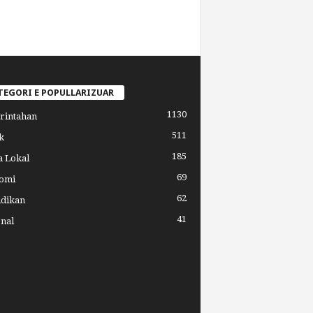
TEGORI E POPULLARIZUAR
1130
rintahan
511
k
185
a Lokal
69
omi
62
idikan
41
nal