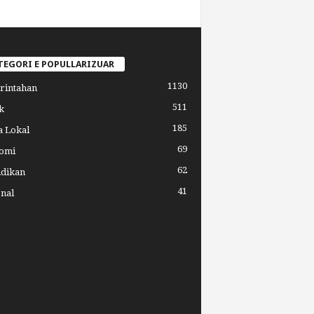
TEGORI E POPULLARIZUAR
1130
rintahan
511
k
185
a Lokal
69
omi
62
idikan
41
nal