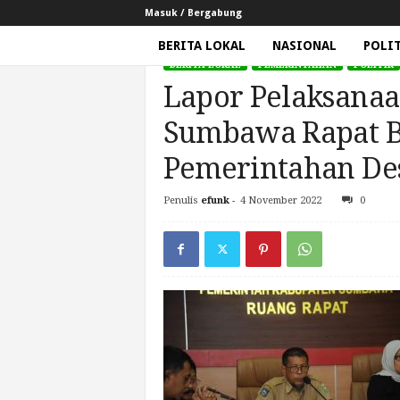
Masuk / Bergabung
BERITA LOKAL
NASIONAL
POLI
BERITA LOKAL
PEMERINTAHAN
POLITIK
G
Lapor Pelaksanaa
e
m
Sumbawa Rapat B
a
N
Pemerintahan De
e
w
Penulis
efunk
-
4 November 2022
0
Beranda
Berita Lokal
Lapor Pelaksanaan Pilkad
s