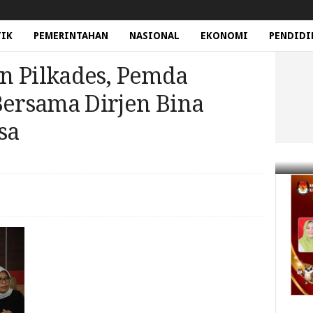
TIK
PEMERINTAHAN
NASIONAL
EKONOMI
PENDIDI
n Pilkades, Pemda
ersama Dirjen Bina
sa
es, Pemda Sumbawa Rapat Bersama Dirjen Bina Pemerintahan Desa