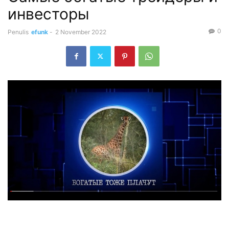
инвесторы
0
Penulis
efunk
-
2 November 2022