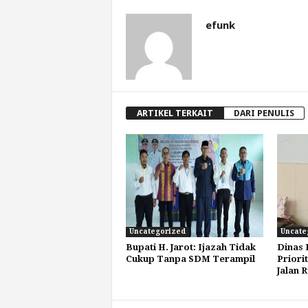
efunk
ARTIKEL TERKAIT
DARI PENULIS
Uncategorized
Uncate
Bupati H. Jarot: Ijazah Tidak
Dinas
Cukup Tanpa SDM Terampil
Priori
Jalan 