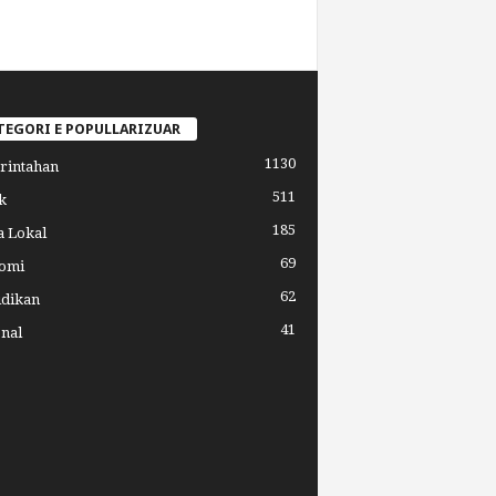
TEGORI E POPULLARIZUAR
1130
rintahan
511
k
185
a Lokal
69
omi
62
idikan
41
nal