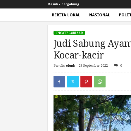
Masuk / Bergabung
BERITA LOKAL
NASIONAL
POLI
G
e
UNCATEGORIZED
m
Judi Sabung Ayam
a
N
Kocar-kacir
e
w
Penulis
efunk
-
28 September 2022
0
Beranda
Uncategorized
Judi Sabung Ayam Di Ge
s