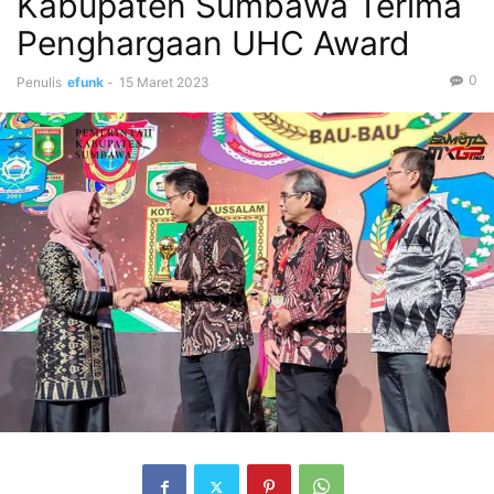
Kabupaten Sumbawa Terima
Penghargaan UHC Award
0
Penulis
efunk
-
15 Maret 2023