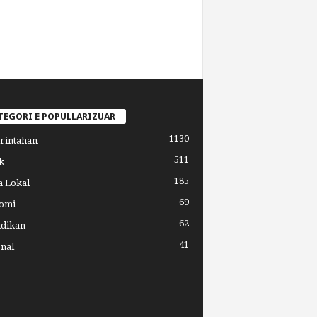
TEGORI E POPULLARIZUAR
1130
rintahan
511
k
185
a Lokal
69
omi
62
idikan
41
nal