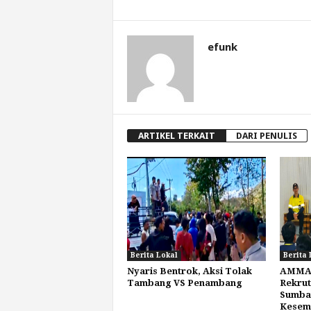
efunk
ARTIKEL TERKAIT
DARI PENULIS
Berita Lokal
Berita 
Nyaris Bentrok, Aksi Tolak
AMMAN
Tambang VS Penambang
Rekrut
Sumbaw
Kesemp