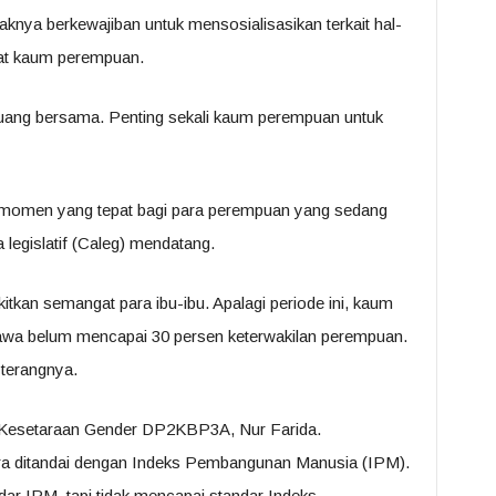
knya berkewajiban untuk mensosialisasikan terkait hal-
bat kaum perempuan.
erjuang bersama. Penting sekali kaum perempuan untuk
di momen yang tepat bagi para perempuan yang sedang
 legislatif (Caleg) mendatang.
itkan semangat para ibu-ibu. Apalagi periode ini, kaum
a belum mencapai 30 persen keterwakilan perempuan.
 terangnya.
id Kesetaraan Gender DP2KBP3A, Nur Farida.
a ditandai dengan Indeks Pembangunan Manusia (IPM).
r IPM, tapi tidak mencapai standar Indeks