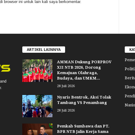
 browser ini untuk lain kali saya berkomentar.
ARTIKEL LAINNYA
KA
Peme
AMMAN Dukung PORPROV
XII NTB 2026, Dorong
Politi
Kemajuan Olahraga,
Berit
Budaya, dan UMKM...
 and
28 Juli 2026
Ekon
y.
Pend
Nyaris Bentrok, Aksi Tolak
Tambang VS Penambang
Nasio
28 Juli 2026
Pemkab Sumbawa dan PT.
BPR NTB Jalin Kerja Sama