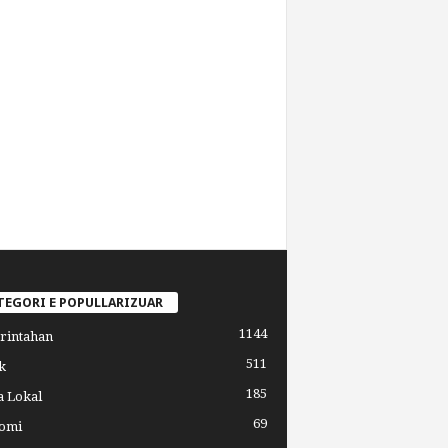
TEGORI E POPULLARIZUAR
1144
rintahan
511
k
185
a Lokal
69
omi