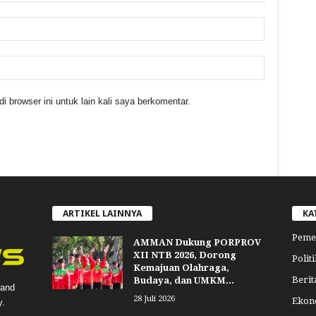
 browser ini untuk lain kali saya berkomentar.
ARTIKEL LAINNYA
KA
Peme
AMMAN Dukung PORPROV
XII NTB 2026, Dorong
Politi
Kemajuan Olahraga,
Berit
Budaya, dan UMKM...
 and
28 Juli 2026
Ekon
y.