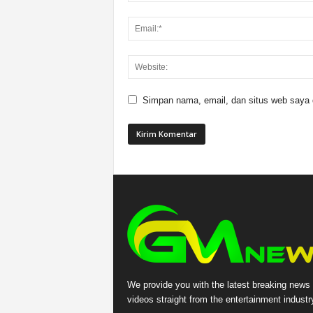
Simpan nama, email, dan situs web saya di
We provide you with the latest breaking news
videos straight from the entertainment industr